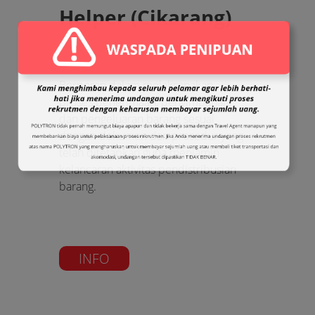
Helper (Cikarang)
Berperan dalam melaksanakan
proses penerimaan, penyimpanan,
dan pengeluaran barang sesuai
dengan dokumen dan prosedur yang
telah ditetapkan guna menjamin
kelancaran aktivitas pendistribusian
barang.
INFO