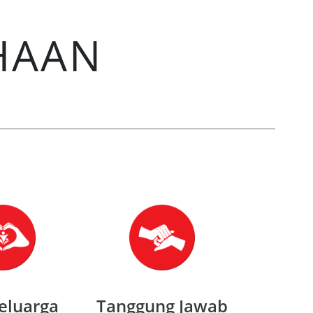
HAAN
eluarga
Tanggung Jawab