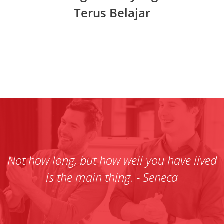
Terus Belajar
Not how long, but how well you have lived
is the main thing. - Seneca