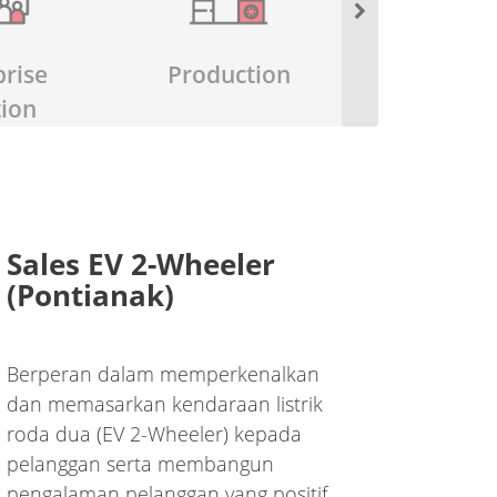
prise
Production
Financ
tion
Accounting
Sales EV 2-Wheeler
(Pontianak)
Berperan dalam memperkenalkan
dan memasarkan kendaraan listrik
roda dua (EV 2-Wheeler) kepada
pelanggan serta membangun
pengalaman pelanggan yang positif