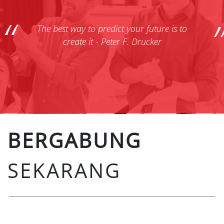
The best way to predict your future is to
create it - Peter F. Drucker
BERGABUNG
SEKARANG